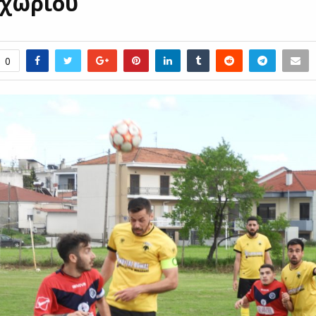
οχωρίου
0