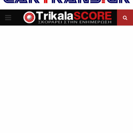
P
R
I
M
A
R
Y
M