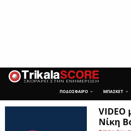
ΠΟΔΌΣΦΑΙΡΟ
ΜΠΆΣΚΕΤ
VIDEO μ
Νίκη Β