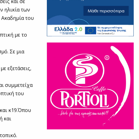
σεις και σε
ν ηλικία των
ν Ακαδημία του
πτική με το
μό. Σε μια
.
με εξετάσεις,
αι συμμετείχα
οπτική του
 και κ19.Όπου
ή και
τοπικό.