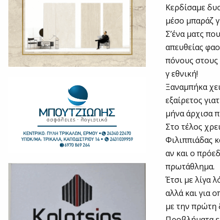
Κερδίσαμε δυο
μέσο μπαράζ γ
Σ’ένα ματς πο
απευθείας φα
πόνους στους 
γ εθνική!
Ξαναμπήκα χει
εξαίρετος για
μήνα άρχισα π
Στο τέλος χρε
Φιλιππιάδας κ
αν και ο πρόε
πρωτάθλημα.
Έτσι με λίγα 
αλλά και για 
με την πρώτη 
Προβλήματα εί