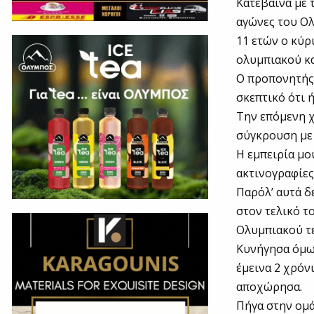
Κατέβαινα με 
αγώνες του Ολ
11 ετών ο κύρ
ολυμπιακού κα
Ο προπονητής 
σκεπτικό ότι 
Την επόμενη χ
σύγκρουση με 
Η εμπειρία μο
ακτινογραφίες
Παρόλ’ αυτά δ
στον τελικό τ
Ολυμπιακού τ
Κυνήγησα όμως
έμεινα 2 χρόν
αποχώρησα.
Πήγα στην ομ