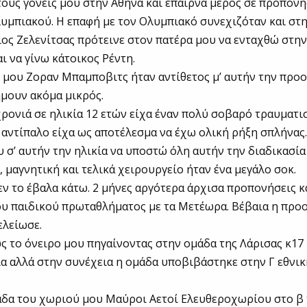
τους γονείς μου στην Αθήνα και έπαιρνα μέρος σε προπονή
υμπιακού. Η επαφή με τον Ολυμπιακό συνεχιζόταν και στη
ιος Ζελενίτσας πρότεινε στον πατέρα μου να ενταχθώ στη
ι να γίνω κάτοικος Ρέντη.
μου Ζοραν Μπαμποβιτς ήταν αντίθετος μ’ αυτήν την προο
ήμουν ακόμα μικρός.
ρονιά σε ηλικία 12 ετών είχα έναν πολύ σοβαρό τραυματισ
αντίπαλο είχα ως αποτέλεσμα να έχω ολική ρήξη σπλήνας
υ σ’ αυτήν την ηλικία να υποστώ όλη αυτήν την διαδικασία 
, μαγνητική και τελικά χειρουργείο ήταν ένα μεγάλο σοκ.
εν το έβαλα κάτω. 2 μήνες αργότερα άρχισα προπονήσεις κ
ου παιδικού πρωταθλήματος με τα Μετέωρα. Βέβαια η προ
ελείωσε.
 το όνειρο μου πηγαίνοντας στην ομάδα της Λάρισας κ17
ια αλλά στην συνέχεια η ομάδα υποβιβάστηκε στην Γ εθνικ
άδα του χωριού μου Μαύροι Αετοί Ελευθεροχωρίου στο β 