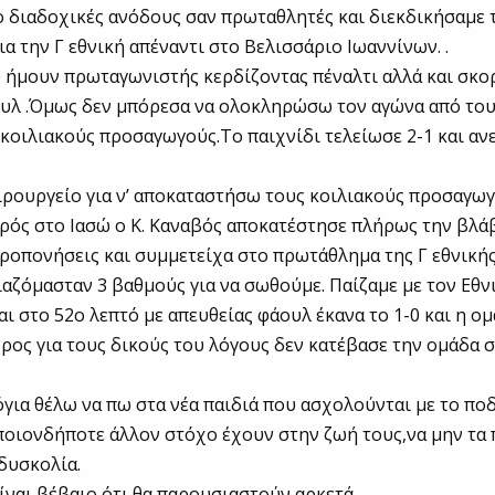
 διαδοχικές ανόδους σαν πρωταθλητές και διεκδικήσαμε 
ια την Γ εθνική απέναντι στο Βελισσάριο Ιωαννίνων. .
υ ήμουν πρωταγωνιστής κερδίζοντας πέναλτι αλλά και σκο
ουλ .Όμως δεν μπόρεσα να ολοκληρώσω τον αγώνα από το
κοιλιακούς προσαγωγούς.Το παιχνίδι τελείωσε 2-1 και α
ρουργείο για ν’ αποκαταστήσω τους κοιλιακούς προσαγω
τρός στο Ιασώ ο Κ. Καναβός αποκατέστησε πλήρως την βλά
ροπονήσεις και συμμετείχα στο πρωτάθλημα της Γ εθνικής
ιαζόμασταν 3 βαθμούς για να σωθούμε. Παίζαμε με τον Εθν
αι στο 52ο λεπτό με απευθείας φάουλ έκανα το 1-0 και η 
δρος για τους δικούς του λόγους δεν κατέβασε την ομάδα 
λόγια θέλω να πω στα νέα παιδιά που ασχολούνται με το πο
οποιονδήποτε άλλον στόχο έχουν στην ζωή τους,να μην τα
δυσκολία.
ναι βέβαιο ότι θα παρουσιαστούν αρκετά…