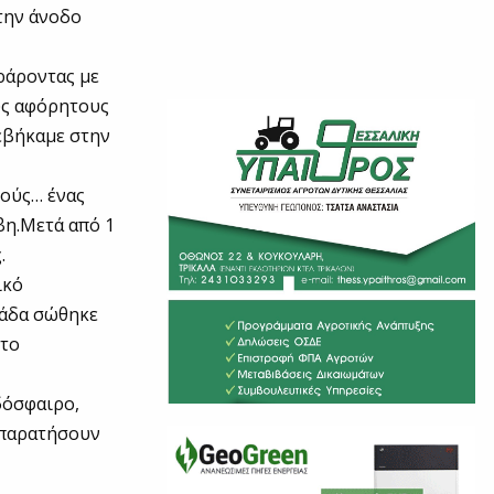
την άνοδο
ράροντας με
υς αφόρητους
νεβήκαμε στην
γούς… ένας
βη.Μετά από 1
.
ικό
ομάδα σώθηκε
στο
δόσφαιρο,
 παρατήσουν