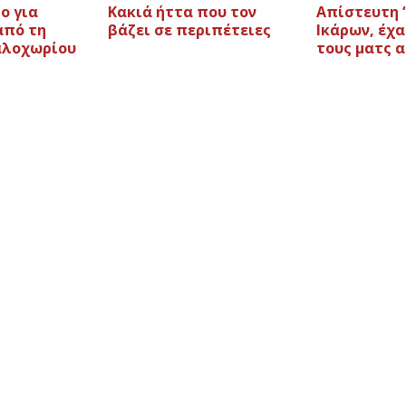
ο για
Κακιά ήττα που τον
Απίστευτη 
από τη
βάζει σε περιπέτειες
Ικάρων, έχα
αλοχωρίου
τους ματς α