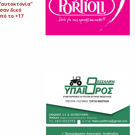
“αυτοκτονία”
σαν δικό
πό το +17