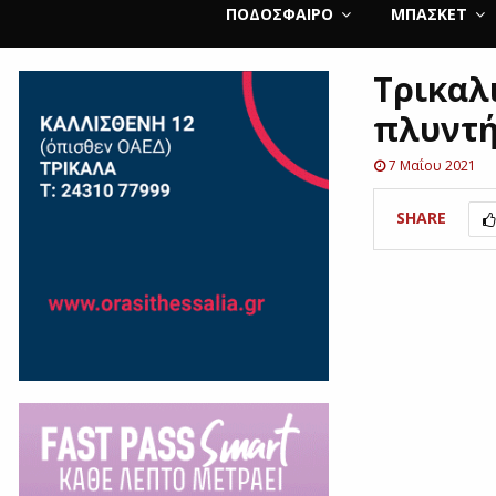
ΠΟΔΌΣΦΑΙΡΟ
ΜΠΆΣΚΕΤ
Τρικαλ
πλυντή
7 Μαΐου 2021
SHARE