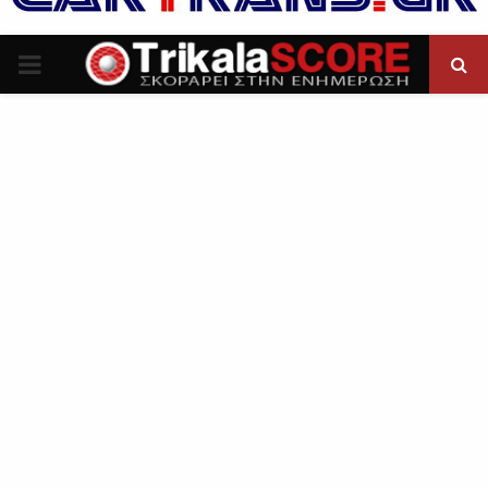
P
R
I
M
A
R
Y
M