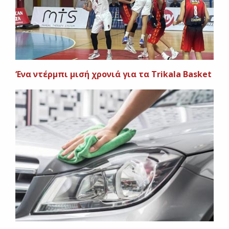
‘Ενα ντέρμπι μισή χρονιά για τα Trikala Basket