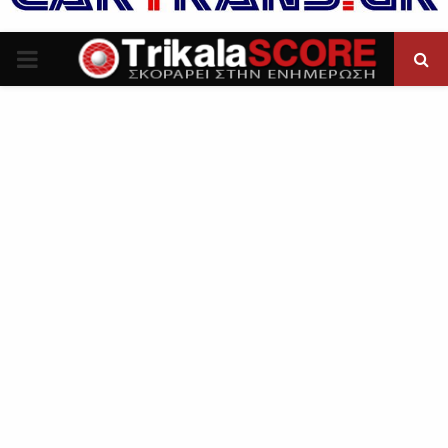
P
R
I
M
A
R
Y
M