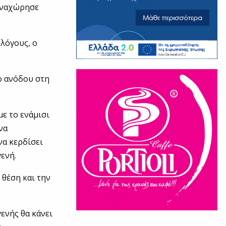
 αναχώρησε
 λόγους, ο
ο ανόδου στη
ε το ενάμισι
να
να κερδίσει
γενή.
 θέση και την
ενής θα κάνει