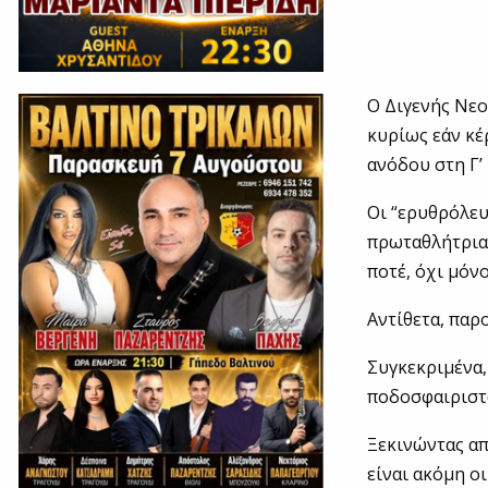
Ο Διγενής Νεο
κυρίως εάν κέ
ανόδου στη Γ’
Οι “ερυθρόλευ
πρωταθλήτρια 
ποτέ, όχι μόν
Αντίθετα, παρ
Συγκεκριμένα,
ποδοσφαιριστ
Ξεκινώντας απ
είναι ακόμη ο