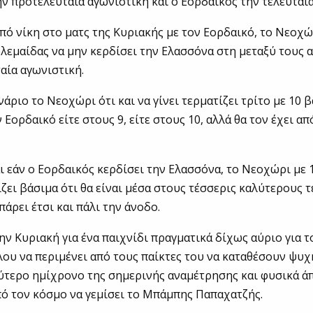
ην προτελευταία αγωνιστική και ο Εορδαικός την τελευταία
πό νίκη στο ματς της Κυριακής με τον Εορδαικό, το Νεοχώ
λεμαίδας να μην κερδίσει την Ελασσόνα στη μεταξύ τους
αία αγωνιστική.
νάριο το Νεοχώρι ότι και να γίνει τερματίζει τρίτο με 10 
Εορδαικό είτε στους 9, είτε στους 10, αλλά θα τον έχει α
ι εάν ο Εορδαικός κερδίσει την Ελασσόνα, το Νεοχώρι με
ίζει βάσιμα ότι θα είναι μέσα στους τέσσερις καλύτερους 
πάρει έτσι και πάλι την άνοδο.
ην Κυριακή για ένα παιχνίδι πραγματικά δίχως αύριο για το
ου να περιμένει από τους παίκτες του να καταθέσουν ψυχ
ύτερο ημίχρονο της σημερινής αναμέτρησης και φυσικά ά
ό τον κόσμο να γεμίσει το Μπάμπης Παπαχατζής.