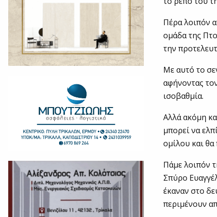
το ρεπό του τ
Πέρα λοιπόν α
ομάδα της Πτο
την προτελευτ
Με αυτό το σε
αφήνοντας τον 
ισοβαθμία.
Αλλά ακόμη κα
μπορεί να ελπ
ομίλου και θα 
Πάμε λοιπόν τ
Σπύρο Ευαγγέλ
έκαναν στο δε
περιμένουν απ