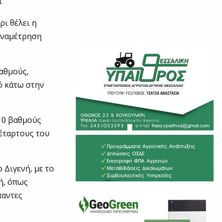
.
ρι θέλει η
 αναμέτρηση
βαθμούς,
πό κάτω στην
 10 βαθμούς
τέταρτους του
 Διγενή, με το
ή, όπως
παντες