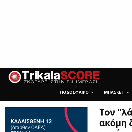
ΠΟΔΌΣΦΑΙΡΟ
ΜΠΆΣΚΕΤ
Τον “λ
ακόμη 