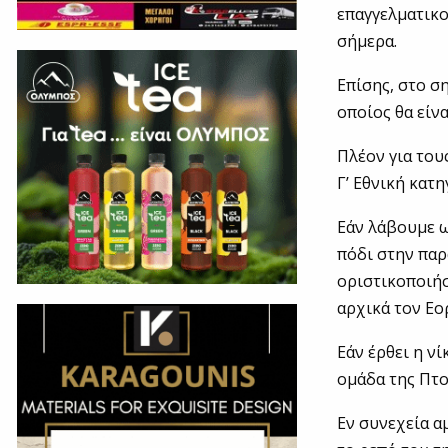
επαγγελματικο
σήμερα.
Επίσης, στο σ
οποίος θα είν
Πλέον για του
Γ’ Εθνική κατη
Εάν λάβουμε ω
πόδι στην παρ
οριστικοποιήσ
αρχικά τον Εορ
Εάν έρθει η ν
ομάδα της Πτο
Εν συνεχεία α