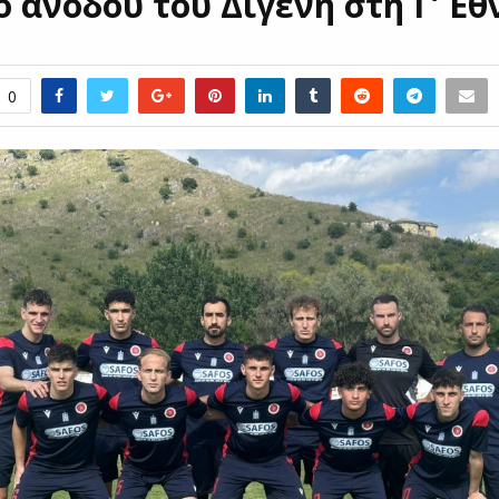
 ανόδου του Διγενή στη Γ’ Εθ
0