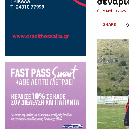
σενάριο
15 Μαΐου 2025
SHARE