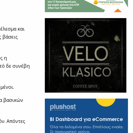
τέλεσμα και
ς βάσεις
ς η
υτό δε συνέβη
μένοι.
δα βασικών
όν. Απόντες