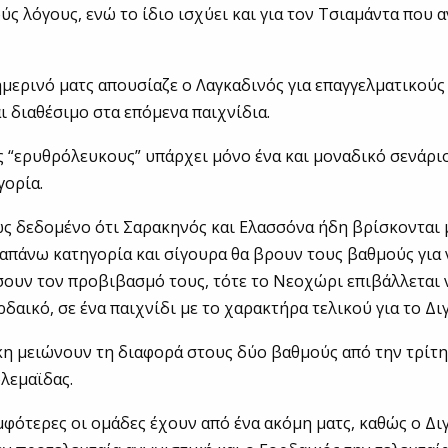
ύς λόγους, ενώ το ίδιο ισχύει και για τον Τσιαμάντα που
ημερινό ματς απουσίαζε ο Λαγκαδινός για επαγγελματικούς
αι διαθέσιμο στα επόμενα παιχνίδια.
ς “ερυθρόλευκους” υπάρχει μόνο ένα και μοναδικό σενάρι
γορία.
ς δεδομένο ότι Σαρακηνός και Ελασσόνα ήδη βρίσκονται μ
απάνω κατηγορία και σίγουρα θα βρουν τους βαθμούς για 
ουν τον προβιβασμό τους, τότε το Νεοχώρι επιβάλλεται 
δαικό, σε ένα παιχνίδι με το χαρακτήρα τελικού για το Δι
ίκη μειώνουν τη διαφορά στους δύο βαθμούς από την τρίτη
λεμαϊδας.
μφότερες οι ομάδες έχουν από ένα ακόμη ματς, καθώς ο Διγ