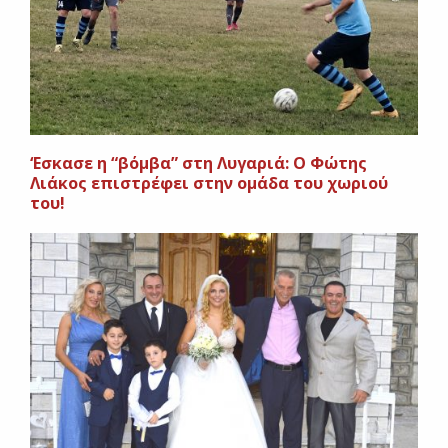
‘Εσκασε η “βόμβα” στη Λυγαριά: Ο Φώτης
Λιάκος επιστρέφει στην ομάδα του χωριού
του!