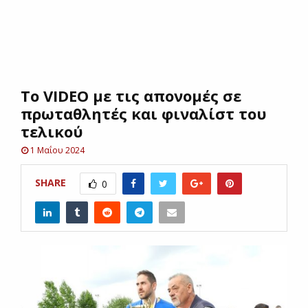
E
N
Το VIDEO με τις απονομές σε
U
πρωταθλητές και φιναλίστ του
τελικού
1 Μαΐου 2024
SHARE
0