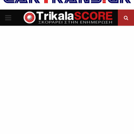
P
R
I
M
A
R
Y
M