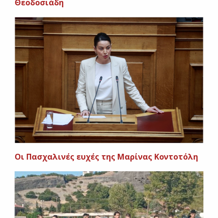
Θεοδοσιάδη
Oι Πασχαλινές ευχές της Μαρίνας Κοντοτόλη