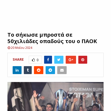
E
N
To σήκωσε μπροστά σε
U
50χιλιάδες οπαδούς του ο ΠΑΟΚ
20 Μαΐου 2024
SHARE
0