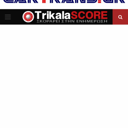
P
R
I
M
A
R
Y
M