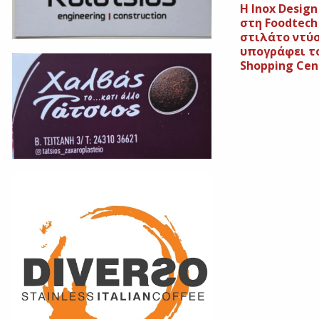
Η Ιnox Design
στη Foodtech
στιλάτο ντύ
υπογράφει το
Shopping Cen