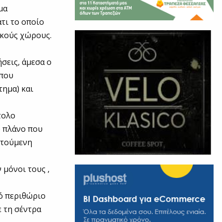
μα
τι το οποίο
ικούς χώρους.
σεις, άμεσα ο
 που
τημα) και
τολο
ό πλάνο που
ιτούμενη
 μόνοι τους ,
κό περιθώριο
ε τη σέντρα