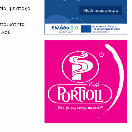
ία , με στόχο
 ετοιμότητα
ρικού