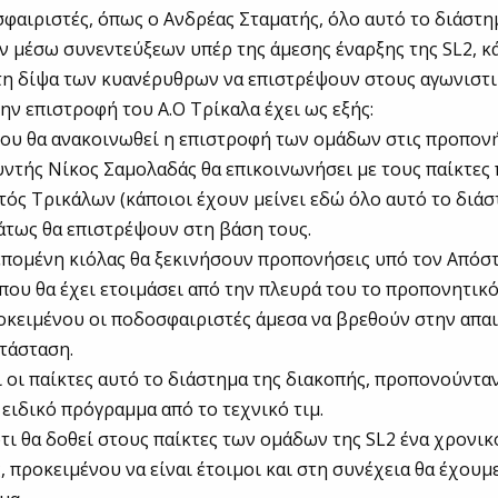
φαιριστές, όπως ο Ανδρέας Σταματής, όλο αυτό το διάστη
 μέσω συνεντεύξεων υπέρ της άμεσης έναρξης της SL2, κά
τη δίψα των κυανέρυθρων να επιστρέψουν στους αγωνιστ
την επιστροφή του Α.Ο Τρίκαλα έχει ως εξής:
ου θα ανακοινωθεί η επιστροφή των ομάδων στις προπονή
υντής Νίκος Σαμολαδάς θα επικοινωνήσει με τους παίκτες
τός Τρικάλων (κάποιοι έχουν μείνει εδώ όλο αυτό το διάσ
άτως θα επιστρέψουν στη βάση τους.
 επομένη κιόλας θα ξεκινήσουν προπονήσεις υπό τον Απόσ
που θα έχει ετοιμάσει από την πλευρά του το προπονητικ
ροκειμένου οι ποδοσφαιριστές άμεσα να βρεθούν στην απα
τάσταση.
ι οι παίκτες αυτό το διάστημα της διακοπής, προπονούνταν
 ειδικό πρόγραμμα από το τεχνικό τιμ.
ότι θα δοθεί στους παίκτες των ομάδων της SL2 ένα χρονι
, προκειμένου να είναι έτοιμοι και στη συνέχεια θα έχουμ