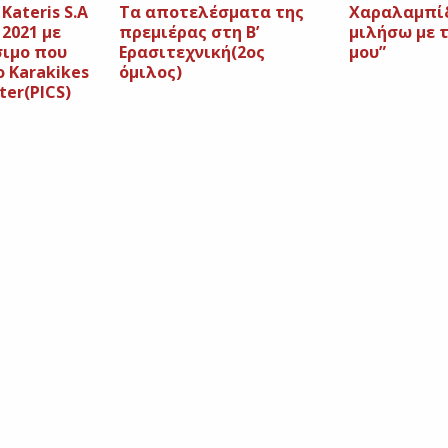
 Kateris S.A
Τα αποτελέσματα της
Χαραλαμπί
 2021 με
πρεμιέρας στη Β’
μιλήσω με 
σιμο που
Ερασιτεχνική(2ος
μου”
 Karakikes
όμιλος)
ter(PICS)