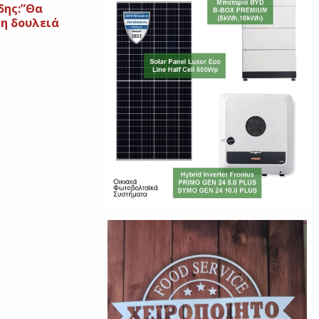
δης:”Θα
τη δουλειά