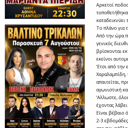
Αρκετοί ποδοσ
τοποθετήθηκαν
καταδεικνύει 
Το πλάνο για 
Από την ώρα π
γενικός διευθ
βρίσκονται εκ
εκείνοι αυτομ
‘Ετσι από την
Χαραλαμπίδη, 
απαιτείται, π
αγωνιστική κα
‘Αλλωστε, όλο
έχοντας λάβει
Είναι βέβαιο 
2-3 εβδομάδες