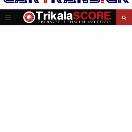
P
R
I
M
A
R
Y
M