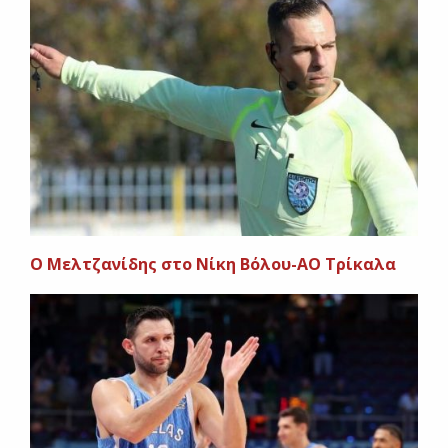
Ο Μελτζανίδης στο Νίκη Βόλου-ΑΟ Τρίκαλα