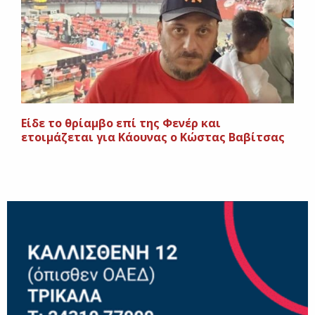
Είδε το θρίαμβο επί της Φενέρ και
ετοιμάζεται για Κάουνας ο Κώστας Βαβίτσας