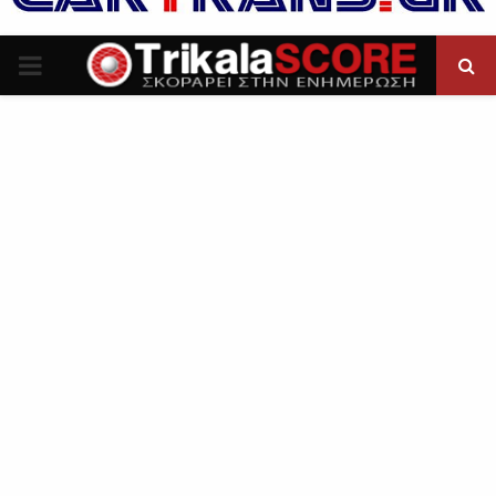
P
R
I
M
A
R
Y
M