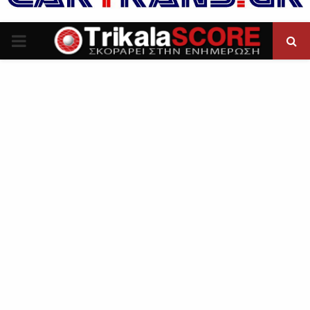
P
R
I
M
A
R
Y
M