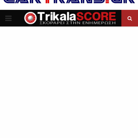
P
R
I
M
A
R
Y
M