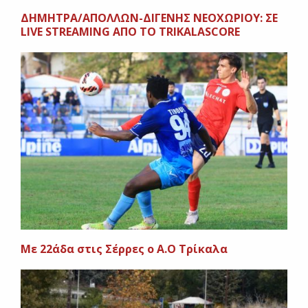
ΔΗΜΗΤΡΑ/ΑΠΟΛΛΩΝ-ΔΙΓΕΝΗΣ ΝΕΟΧΩΡΙΟΥ: ΣΕ
LIVE STREAMING ΑΠΟ ΤΟ ΤRIKALASCORE
Mε 22άδα στις Σέρρες ο Α.Ο Τρίκαλα