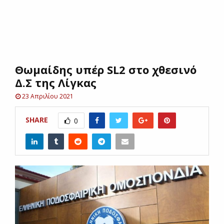
E
N
Θωμαίδης υπέρ SL2 στο χθεσινό
U
Δ.Σ της Λίγκας
23 Απριλίου 2021
SHARE
0