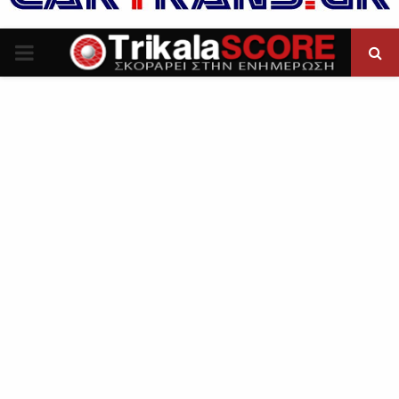
P
R
I
M
A
R
Y
M