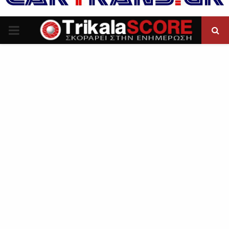
P
R
I
M
A
R
Y
M