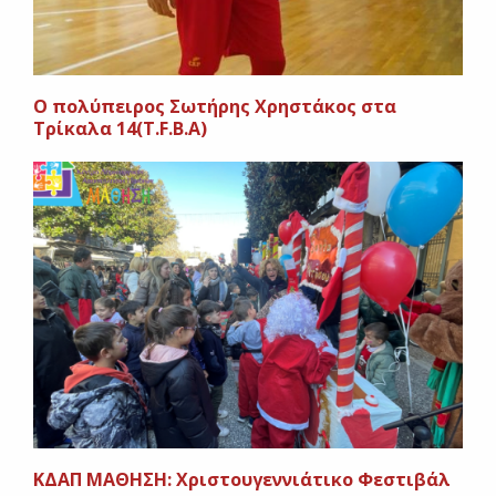
O πολύπειρος Σωτήρης Χρηστάκος στα
Τρίκαλα 14(Τ.F.B.A)
ΚΔΑΠ ΜΑΘΗΣΗ: Χριστουγεννιάτικο Φεστιβάλ