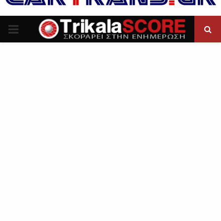
P
R
I
M
A
R
Y
M