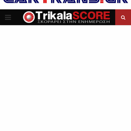
P
R
I
M
A
R
Y
M