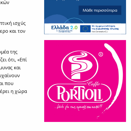
ικών
πτική ισχύς
ερο και τον
ομέα της
ει ότι, «Επί
μυνας και
υχαίνουν
αι που
φέρει η χώρα