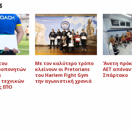
S
του
Με τον καλύτερο τρόπο
‘Ανετη πρόκ
ροπονητών
κλείνουν οι Pretorians
ΑΕΤ απέναν
α
του Harlem Fight Gym
Σπάρτακο
 τεχνικών
την αγωνιστική χρονιά
ς ΕΠΟ