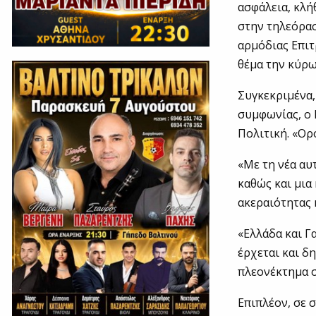
ασφάλεια, κλή
στην τηλεόρασ
αρμόδιας Επιτ
θέμα την κύρω
Συγκεκριμένα,
συμφωνίας, ο
Πολιτική. «Ορ
«Με τη νέα αυ
καθώς και μια
ακεραιότητας 
«Ελλάδα και Γ
έρχεται και δ
πλεονέκτημα σ
Επιπλέον, σε 