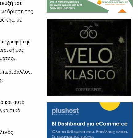
τευξή του
υνεδρίαση της
ς της, με
υπογραφή της
ερική μας
ματος».
ο περιβάλλον,
ης
ό και αυτό
υγκριτικό
αλινός