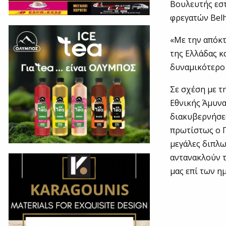
Βουλευτής εσ
φρεγατών Belh
«Με την απόκ
της Ελλάδας κ
δυναμικότερο 
Σε σχέση με τ
Εθνικής Άμυνας
διακυβερνήσεώ
πρωτίστως ο 
μεγάλες διπλω
αντανακλούν τ
μας επί των η