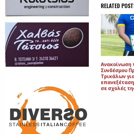
RELATED POST
Ανακοίνωση 
Συνδέσμου Π
Τρικάλων γι
επανεξέταση
σε σχολές τη