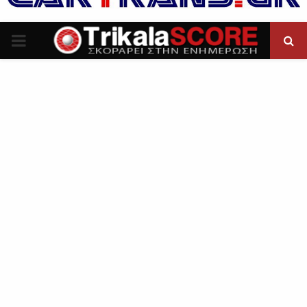
P
R
I
M
A
R
Y
M