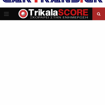
P
R
I
M
A
R
Y
M