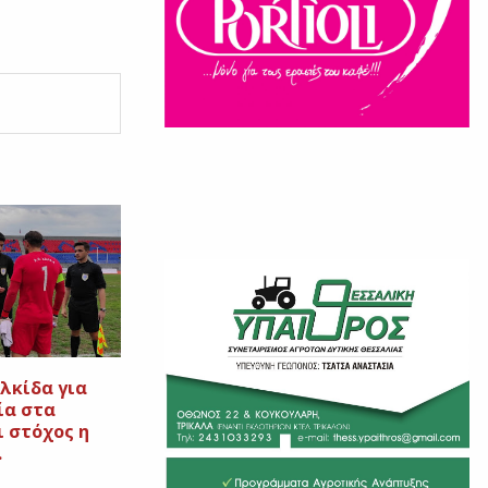
λκίδα για
ία στα
ι στόχος η
.