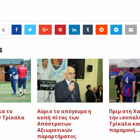
0
S
ια το
Αύριο το απόγευμα η
Πριμ στη Χα
Ο Τρίκαλα
κοπή πίτας των
την ισοπαλ
Aπόστρατων
Τρίκαλα κα
Αξιωματικών
παραμονή…
παραρτήματος