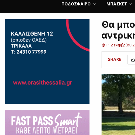
ΠΟΔΌΣΦΑΙΡΟ
ΜΠΆΣΚΕΤ
Θα μπο
αντρικ
11 Δεκεμβρίου 
SHARE