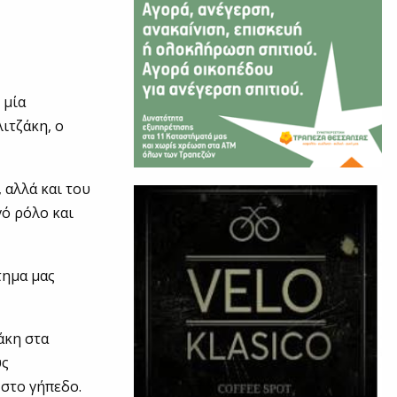
 μία
ιτζάκη, ο
 αλλά και του
γό ρόλο και
τημα μας
άκη στα
υς
 στο γήπεδο.