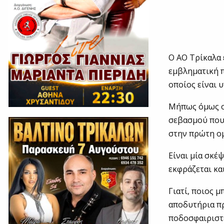
Ο ΑΟ Τρίκαλα έ
εμβληματική 
οποίος είναι
Μήπως όμως ο 
σεβασμού που 
στην πρώτη ο
Είναι μία σκέ
εκφράζεται κα
Γιατί, ποιος 
αποδυτήρια πρ
ποδοσφαιριστέ