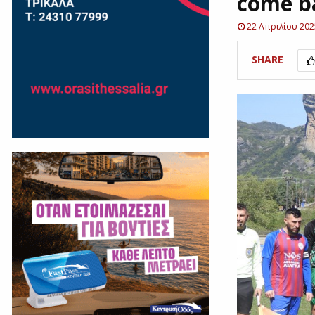
come b
22 Απριλίου 202
SHARE