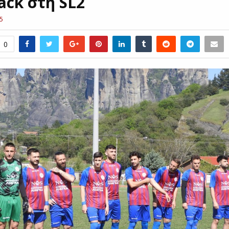
ack στη SL2
5
0