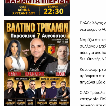
Πολύς λόγος γ
νέα σεζόν ο Α
Νομίζω ότι τα
συλλόγου Στέλ
πάει για άνοδ
διευθυντής Ν
Κάτι ακόμη, τ
πρόσφατα στο 
πηγαίνει μία 
Ο ΑΟ Τρίκαλα 
κατηγορία. Πο
αγωνίζονται σ