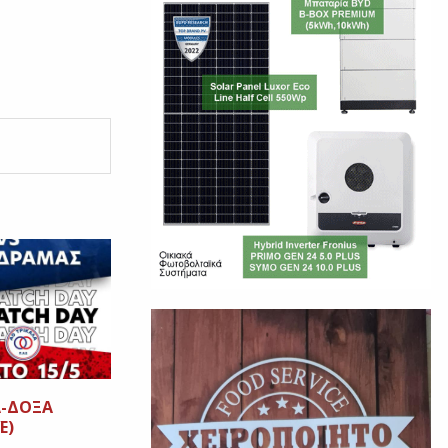
Α-ΔΟΞΑ
E)