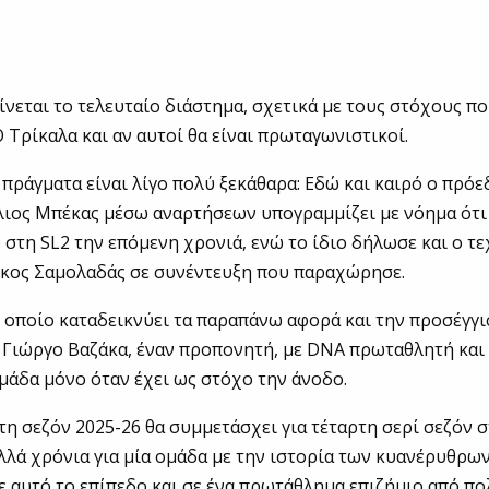
ίνεται το τελευταίο διάστημα, σχετικά με τους στόχους πο
Ο Τρίκαλα και αν αυτοί θα είναι πρωταγωνιστικοί.
 πράγματα είναι λίγο πολύ ξεκάθαρα: Εδώ και καιρό ο πρό
ιος Μπέκας μέσω αναρτήσεων υπογραμμίζει με νόημα ότι
ο στη SL2 την επόμενη χρονιά, ενώ το ίδιο δήλωσε και ο τ
ίκος Σαμολαδάς σε συνέντευξη που παραχώρησε.
ο οποίο καταδεικνύει τα παραπάνω αφορά και την προσέγγι
Γιώργο Βαζάκα, έναν προπονητή, με DNA πρωταθλητή και
ομάδα μόνο όταν έχει ως στόχο την άνοδο.
τη σεζόν 2025-26 θα συμμετάσχει για τέταρτη σερί σεζόν σ
λλά χρόνια για μία ομάδα με την ιστορία των κυανέρυθρων
ε αυτό το επίπεδο και σε ένα πρωτάθλημα επιζήμιο από πο