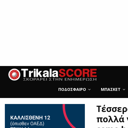
ΠΟΔΌΣΦΑΙΡΟ
ΜΠΆΣΚΕΤ
Τέσσερα
πολλά 