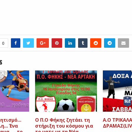
0
S
λητισμό…
Ο Π.Ο Φήκης ζητάει τη
Α.Ο ΤΡΙΚΑΛ
λη… Ένα
στήριξη του κόσμου για
ΔΡΑΜΑΣ(LIV
ημα….. το
το ματς με τη Νέα