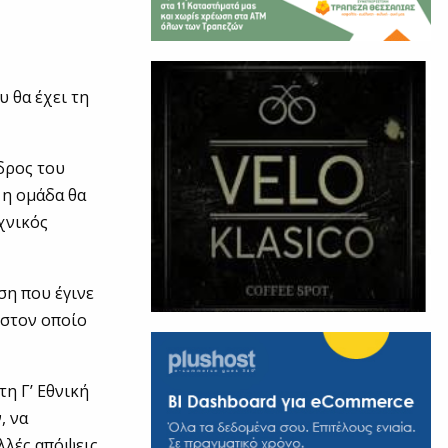
υ θα έχει τη
εδρος του
 η ομάδα θα
εχνικός
ση που έγινε
 στον οποίο
τη Γ’ Εθνική
, να
λλές απόψεις.