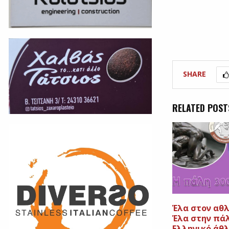
SHARE
RELATED POST
Έλα στον αθ
Έλα στην πά
Ελληνικό άθλ