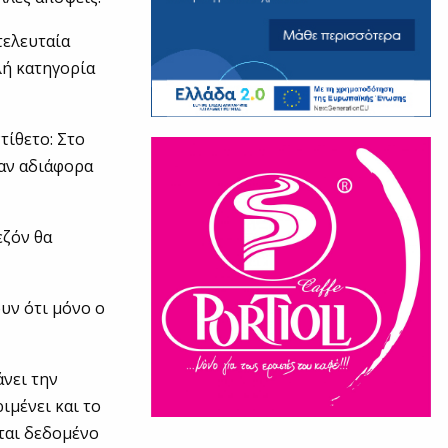
τελευταία
λή κατηγορία
τίθετο: Στο
ταν αδιάφορα
εζόν θα
υν ότι μόνο ο
άνει την
ιμένει και το
ίται δεδομένο