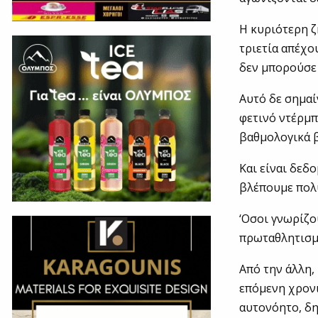
Η κυριότερη ζ
τριετία απέχο
δεν μπορούσε 
Αυτό δε σημαίν
φετινό ντέρμπ
βαθμολογικά β
Και είναι δεδ
βλέπουμε πολ
‘Οσοι γνωρίζο
πρωταθλητισμό
Από την άλλη,
επόμενη χρονι
αυτονόητο, δη