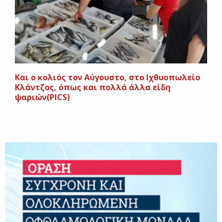
Και ο κολιός τον Αύγουστο, στο Ιχθυοπωλείο
Κλάντζος, όπως και πολλά άλλα είδη
ψαριών(PICS)