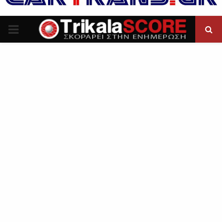
P
R
I
M
A
R
Y
M