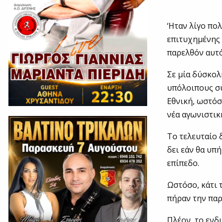
‘Ηταν λίγο πο
επιτυχημένης 
παρελθόν αυτό
Σε μία δύσκολ
υπόλοιπους συ
Εθνική, ωστόσ
νέα αγωνιστικ
Το τελευταίο 
δει εάν θα υπ
επίπεδο.
Ωστόσο, κάτι 
πήραν την παρ
Πλέον, το ενδ