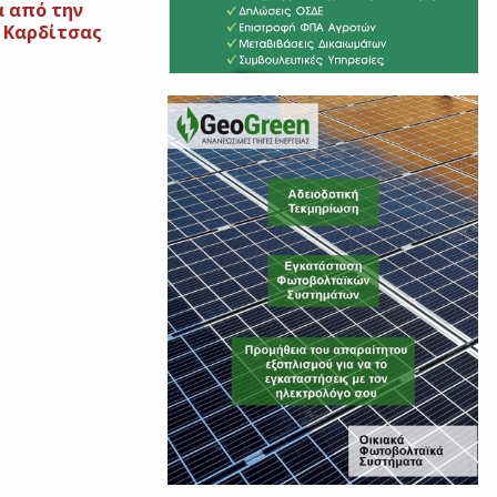
α από την
 Καρδίτσας