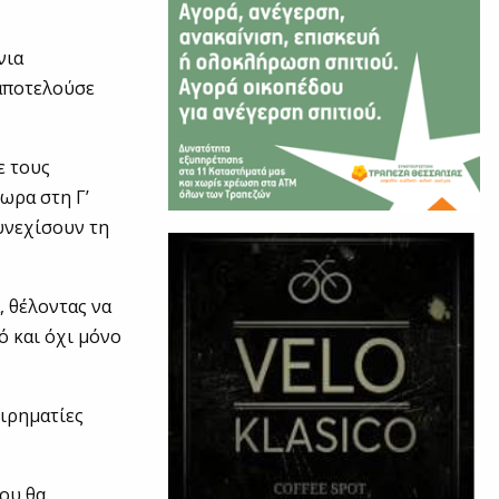
νια
 αποτελούσε
ε τους
ωρα στη Γ’
συνεχίσουν τη
, θέλοντας να
ό και όχι μόνο
ειρηματίες
ου θα