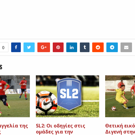
0
S
αγγελία της
SL2: Οι οδηγίες στις
Θετική εικό
ς
ομάδες για την
Διγενή στην