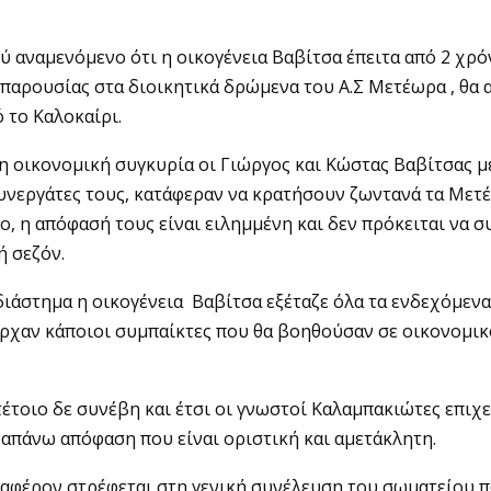
λύ αναμενόμενο ότι η οικογένεια Βαβίτσα έπειτα από 2 χρό
παρουσίας στα διοικητικά δρώμενα του Α.Σ Μετέωρα , θα
 το Καλοκαίρι.
η οικονομική συγκυρία οι Γιώργος και Κώστας Βαβίτσας μ
νεργάτες τους, κατάφεραν να κρατήσουν ζωντανά τα Μετέ
ο, η απόφασή τους είναι ειλημμένη και δεν πρόκειται να 
ή σεζόν.
διάστημα η οικογένεια Βαβίτσα εξέταζε όλα τα ενδεχόμενα
ήρχαν κάποιοι συμπαίκτες που θα βοηθούσαν σε οικονομικ
τέτοιο δε συνέβη και έτσι οι γνωστοί Καλαμπακιώτες επιχ
απάνω απόφαση που είναι οριστική και αμετάκλητη.
ιαφέρον στρέφεται στη γενική συνέλευση του σωματείου π