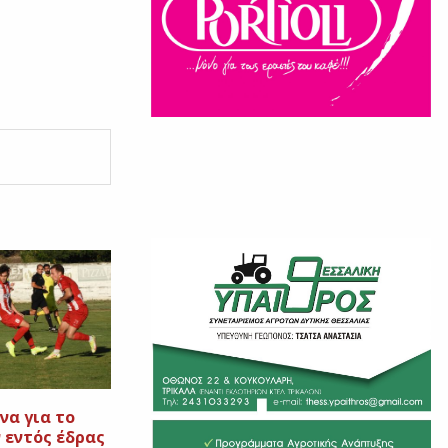
να για το
 εντός έδρας