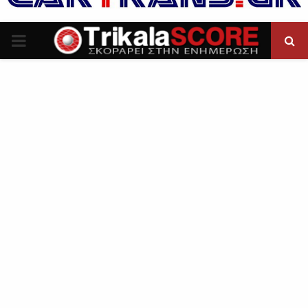
P
R
I
M
A
R
Y
M