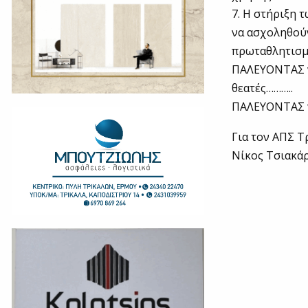
7. Η στήριξη 
να ασχοληθούν
πρωταθλητισμο
ΠΑΛΕΥΟΝΤΑΣ ν
θεατές………..
ΠΑΛΕΥΟΝΤΑΣ γ
Για τον ΑΠΣ Τ
Νίκος Τσιακά