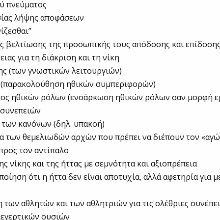
ού πνεύματος
ασίας λήψης αποφάσεων
νίζεσθαι”
ς βελτίωσης της προσωπικής τους απόδοσης και επίδοση
ιας για τη διάκριση και τη νίκη
ης (των γνωστικών λειτουργιών)
ς (παρακολούθηση ηθικών συμπεριφορών)
τος ηθικών ρόλων (ενσάρκωση ηθικών ρόλων σαν μορφή ε
 συνεπειών
 των κανόνων (δηλ. υπακοή)
ία των θεμελιωδών αρχών που πρέπει να διέπουν τον «αγώ
προς τον αντίπαλο
ης νίκης και της ήττας με σεμνότητα και αξιοπρέπεια
ποίηση ότι η ήττα δεν είναι αποτυχία, αλλά αφετηρία για 
 των αθλητών και των αθλητριών για τις ολέθριες συνέπει
ιεγερτικών ουσιών