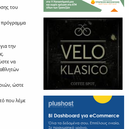
ωσης του
ο πρόγραμμα
για την
ς.
ώστε να
 αθλητών
ριών, ώστε
υτό που λέμε