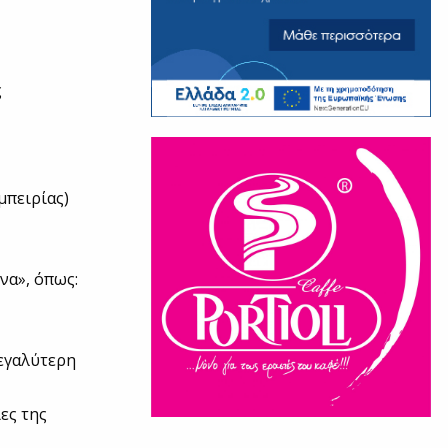
ς
μπειρίας)
να», όπως:
μεγαλύτερη
ες της