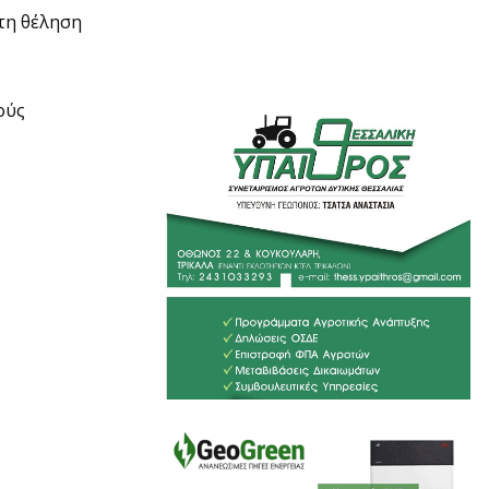
 τη θέληση
ούς