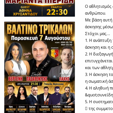
Ο αθλητισμός 
ανθρώπου.
Με βάση αυτή 
άσκησης μέσω 
Στόχοι μας….
1. Η ανάπτυξη
άσκηση και η 
2. Η διεξαγωγ
επιτυγχάνεται
και των αθλητ
3. Η άσκηση τ
η σωματική άσ
4. Η αληθινή 
&quot;συνείδη
5. Η συστηματ
 της συμμετο