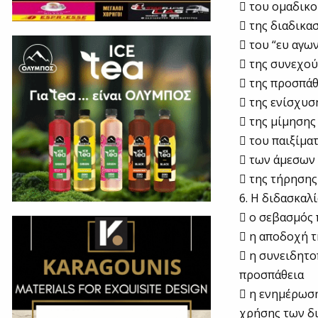
 του ομαδικ
 της διαδικ
 του “ευ αγω
 της συνεχού
 της προσπάθε
 της ενίσχυσ
 της μίμηση
 του παιξίμα
 των άμεσων
 της τήρησης
6. Η διδασκαλ
 ο σεβασμός 
 η αποδοχή τ
 η συνειδητο
προσπάθεια
 η ενημέρωση
χρήσης των δ