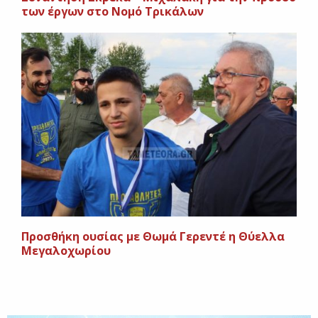
των έργων στο Νομό Τρικάλων
Προσθήκη ουσίας με Θωμά Γερεντέ η Θύελλα
Μεγαλοχωρίου