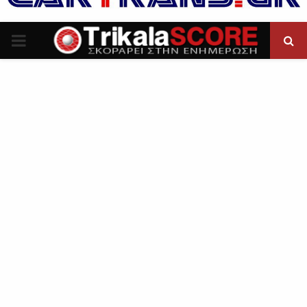
P
R
I
M
A
R
Y
M