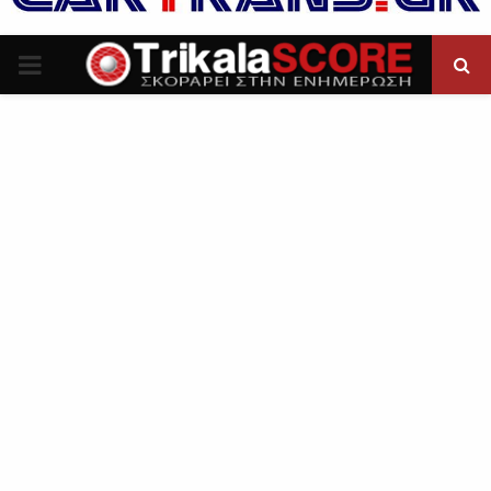
P
R
I
M
A
R
Y
M