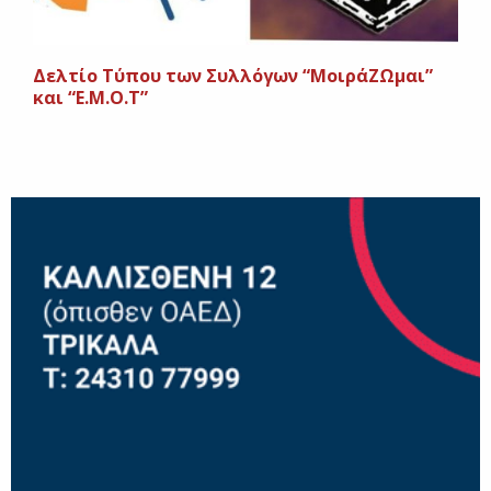
Δελτίο Τύπου των Συλλόγων “ΜοιράΖΩμαι”
και “Ε.Μ.Ο.Τ”