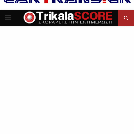
P
R
I
M
A
R
Y
M