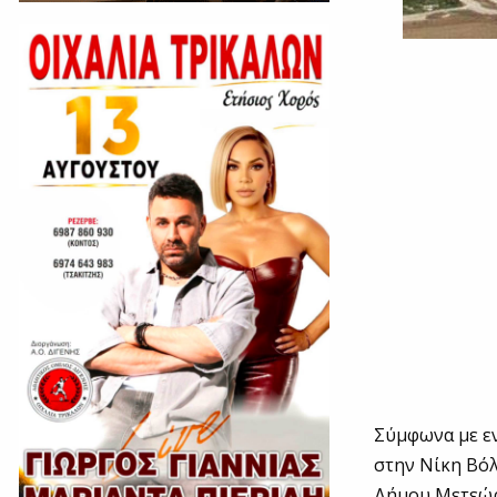
Σύμφωνα με εν
στην Νίκη Βόλ
Δήμου Μετεώρω