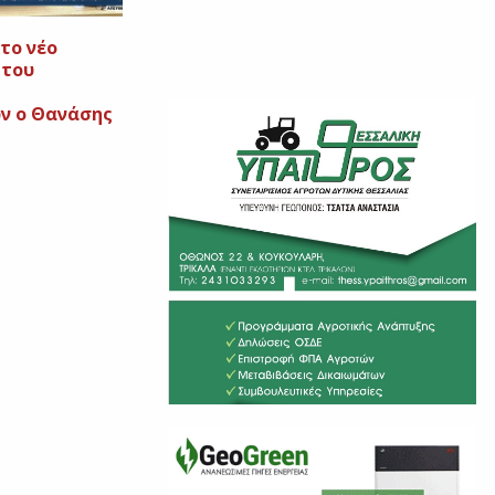
το νέο
 του
ν ο Θανάσης