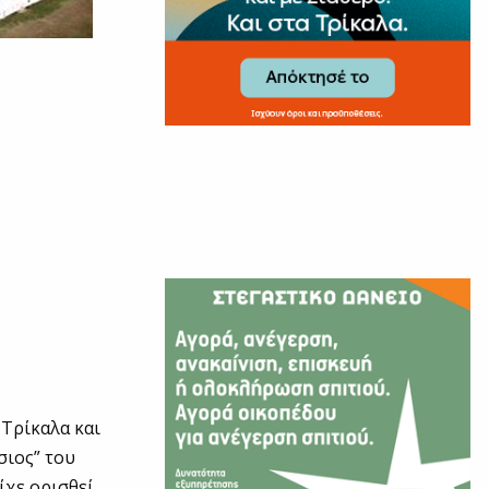
Τρίκαλα και
σιος” του
χε ορισθεί.