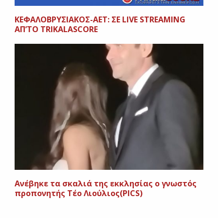
ΚΕΦΑΛΟΒΡΥΣΙΑΚΟΣ-ΑΕΤ: ΣΕ LIVE STREAMING
AΠ’ΤΟ TRIKALASCORE
Ανέβηκε τα σκαλιά της εκκλησίας ο γνωστός
προπονητής Τέο Λιούλιος(PICS)