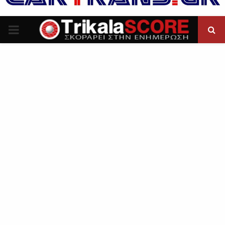
P
R
I
M
A
R
Y
M