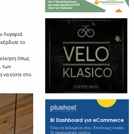
ν Λυγαριά
 κέρδισε το
διοίκηση όπως
ι των
α να είστε στο