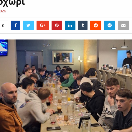
οχώρι
2026
0