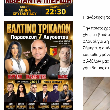
Η ανάρτηση το
Την πρωτοχρον
χθες το βράδυ
φλουρί για 2η 
Σήμερα, η ομά
και κάθε χρόν
φιλάθλων μας.
γήπεδο μας στ