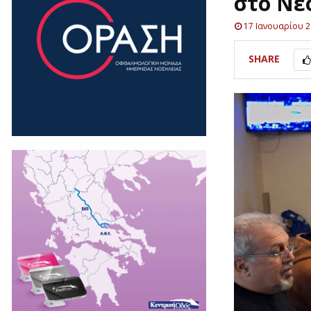
στο Νε
17 Ιανουαρίου 
SHARE