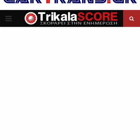
P
R
I
M
A
R
Y
M