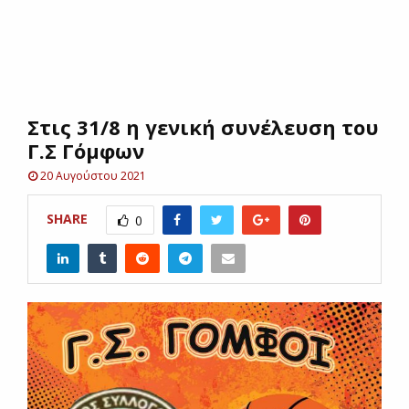
E
N
Στις 31/8 η γενική συνέλευση του
U
Γ.Σ Γόμφων
20 Αυγούστου 2021
SHARE
0