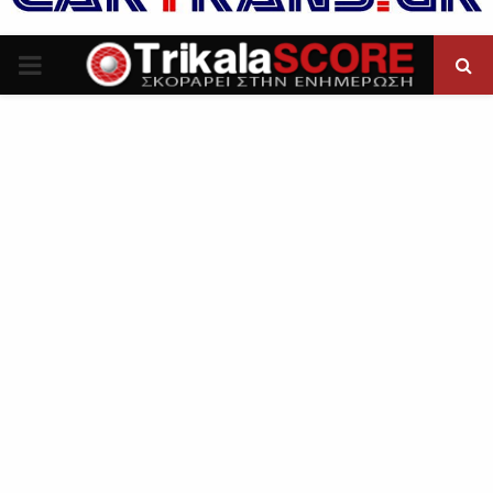
P
R
I
M
A
R
Y
M