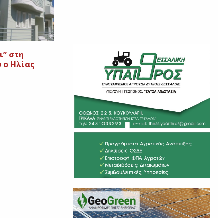
ι” στη
 ο Ηλίας