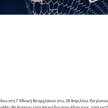
δου στη Γ Εθνική θα αρχίσουν στις 28 Απριλίου. Θα γίνου
ομάδες θα δώσουν τρία παιχνίδια στην έδρα τους, τρία εκτό