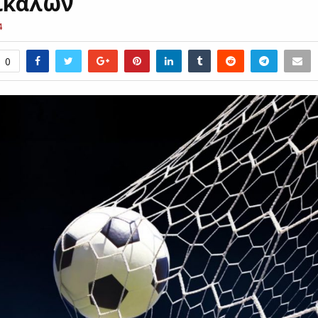
ικάλων
4
0