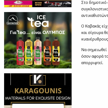
Στο δημοτικό 
συγκλονιστικο
αντικαθιστώντ
Ο Καβακάς είχ
και σίγουρα θ
κυανέρυθρους
Να σημειωθεί 
όσον αφορά το
απορριφτεί.