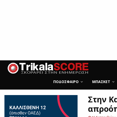
ΠΟΔΌΣΦΑΙΡΟ
ΜΠΆΣΚΕΤ
Στην Κ
απροόπ