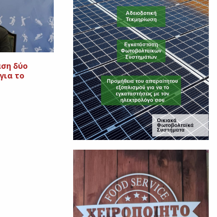
αση δύο
για το