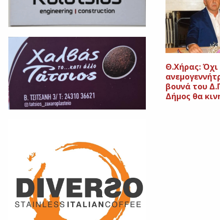
Θ.Χήρας: Όχι
ανεμογεννήτ
βουνά του Δ.
Δήμος θα κιν