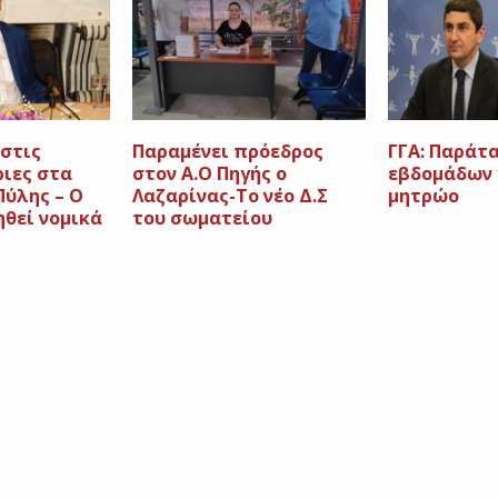
 στις
Παραμένει πρόεδρος
ΓΓΑ: Παράτ
ριες στα
στον Α.Ο Πηγής ο
εβδομάδων 
Πύλης – Ο
Λαζαρίνας-Το νέο Δ.Σ
μητρώο
ηθεί νομικά
του σωματείου