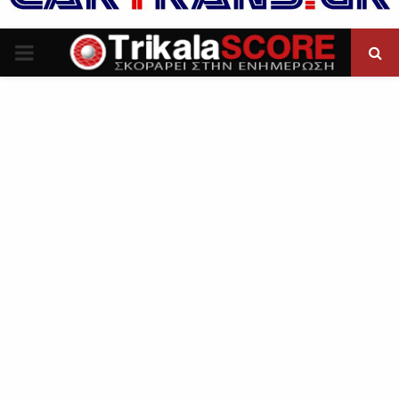
P
R
I
M
A
R
Y
M