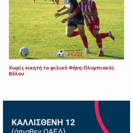
Xωρίς νικητή το φιλικό Φήκη-Ολυμπιακός
Βόλου