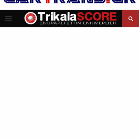
P
R
I
M
A
R
Y
M