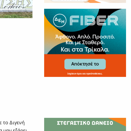
ε το Διγενή
α μην εξάρει