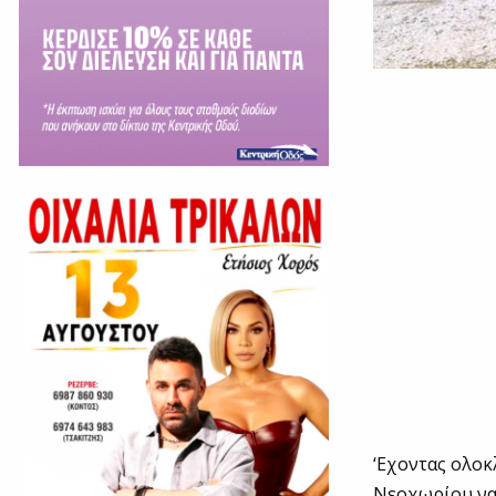
‘Εχοντας ολοκ
Νεοχωρίου να 