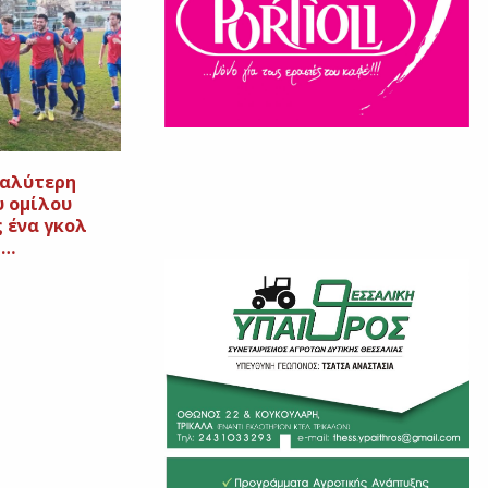
καλύτερη
υ ομίλου
 ένα γκολ
ζ…