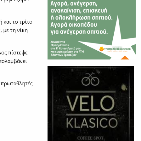
 και το τρίτο
, με τη νίκη
λος πίστεψε
απολαμβάνει
ς πρωταθλητές