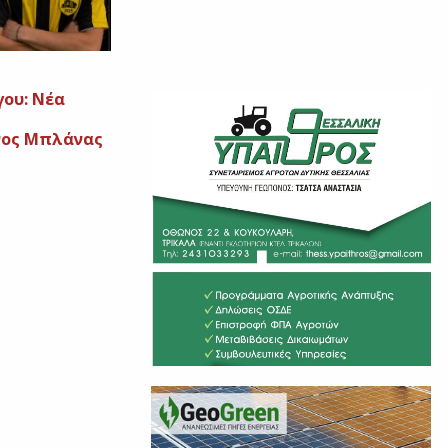
ου: Νέα
νος Μπλάνας