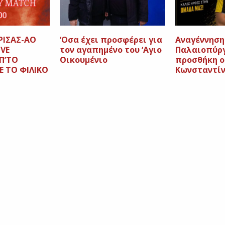
ΡΙΣΑΣ-ΑΟ
‘Οσα έχει προσφέρει για
Αναγέννηση
IVE
τον αγαπημένο του ‘Αγιο
Παλαιοπύργ
Π’ΤΟ
Οικουμένιο
προσθήκη ο
E ΤΟ ΦΙΛΙΚΟ
Κωνσταντί