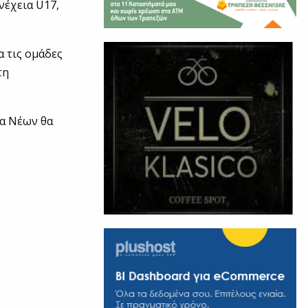
νέχεια U17,
α τις ομάδες
τη
α Νέων θα