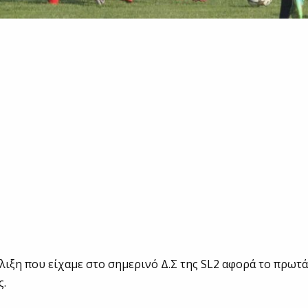
λιξη που είχαμε στο σημερινό Δ.Σ της SL2 αφορά το πρω
ς.