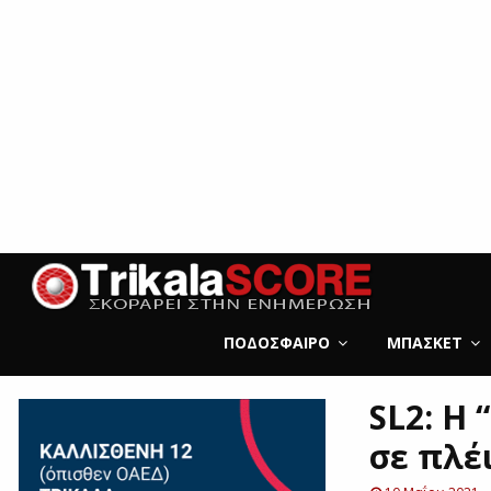
ΠΟΔΌΣΦΑΙΡΟ
ΜΠΆΣΚΕΤ
SL2: Η
σε πλέ