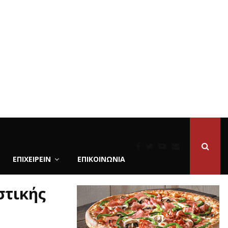
ΕΠΙΧΕΙΡΕΙΝ
ΕΠΙΚΟΙΝΩΝΊΑ
στικής