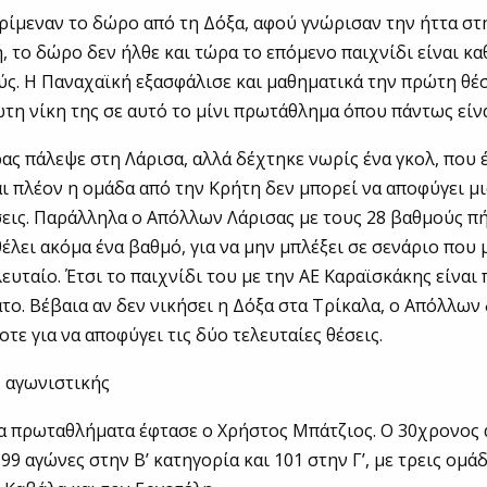
ρίμεναν το δώρο από τη Δόξα, αφού γνώρισαν την ήττα στ
, το δώρο δεν ήλθε και τώρα το επόμενο παιχνίδι είναι κα
ς. Η Παναχαϊκή εξασφάλισε και μαθηματικά την πρώτη θέσ
ώτη νίκη της σε αυτό το μίνι πρωτάθλημα όπου πάντως είν
ας πάλεψε στη Λάρισα, αλλά δέχτηκε νωρίς ένα γκολ, που 
ι πλέον η ομάδα από την Κρήτη δεν μπορεί να αποφύγει μι
σεις. Παράλληλα ο Απόλλων Λάρισας με τους 28 βαθμούς π
θέλει ακόμα ένα βαθμό, για να μην μπλέξει σε σενάριο που 
ευταίο. Έτσι το παιχνίδι του με την ΑΕ Καραϊσκάκης είναι
το. Βέβαια αν δεν νικήσει η Δόξα στα Τρίκαλα, ο Απόλλων
οτε για να αποφύγει τις δύο τελευταίες θέσεις.
ς αγωνιστικής
α πρωταθλήματα έφτασε ο Χρήστος Μπάτζιος. Ο 30χρονος 
99 αγώνες στην Β’ κατηγορία και 101 στην Γ’, με τρεις ομά