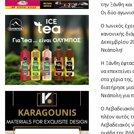
την Ξάνθη και
Οι δύο αγωνισ
Ο Ιωνικός έχει
κανονικής διά
Δεκεμβρίου 201
Νεάπολη!
Η Ξάνθη έφτασ
να επεκτείνει
στα χέρια της
διατήρησε μια
Νεάπολη για πέ
Ο Λεβαδειακός
πλέον αυτός τ
Λεβαδειακός νι
ομάδα της Ρόδ