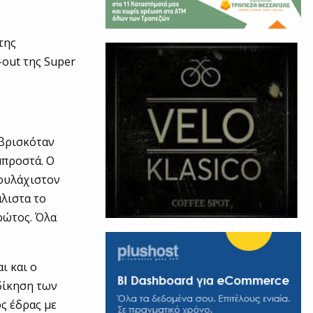
της
-out της Super
 βρισκόταν
μπροστά. Ο
τουλάχιστον
άλιστα το
πρώτος. Όλα
ι και ο
κδίκηση των
ς έδρας με