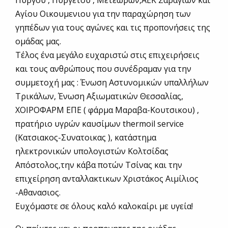
Πύργου , Πυργετού , Μετεώρων,ΑΕΚ Σαραγιων και
Αγίου Οικουμενιου για την παραχώρηση των
γηπέδων για τους αγώνες και τις προπονήσεις της
ομάδας μας.
Τέλος ένα μεγάλο ευχαριστώ στις επιχειρήσεις
και τους ανθρώπους που συνέδραμαν για την
συμμετοχή μας : Ένωση Αστυνομικών υπαλλήλων
Τρικάλων, Ένωση Αξιωματικών Θεσσαλίας,
ΧΟΙΡΟΦΑΡΜ ΕΠΕ ( φάρμα Μαραβα-Κουτσικου) ,
πρατήριο υγρών καυσίμων thermoil service
(Κατσιακος-Συνατοικας ), κατάστημα
ηλεκτρονικών υπολογιστών Κολτσίδας
Απόστολος,την κάβα ποτών Τσίνας και την
επιχείρηση ανταλλακτικων Χριστάκος Αιμίλιος
-Αθανασιος.
Ευχόμαστε σε όλους καλό καλοκαίρι με υγεία!