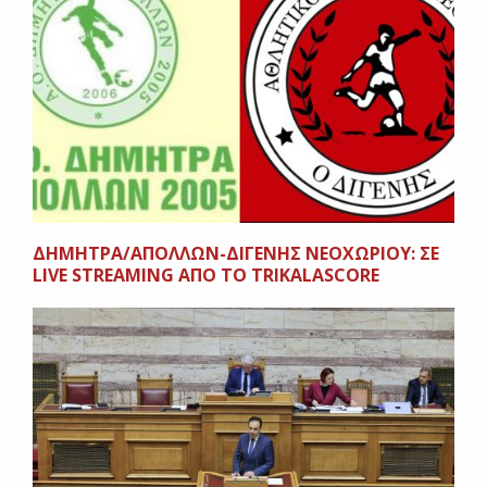
ΔΗΜΗΤΡΑ/ΑΠΟΛΛΩΝ-ΔΙΓΕΝΗΣ ΝΕΟΧΩΡΙΟΥ: ΣΕ
LIVE STREAMING ΑΠΟ ΤΟ ΤRIKALASCORE