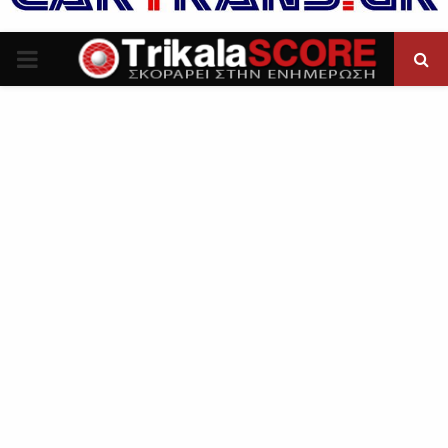
P
R
I
M
A
R
Y
M