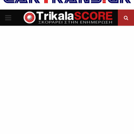
P
R
I
M
A
R
Y
M