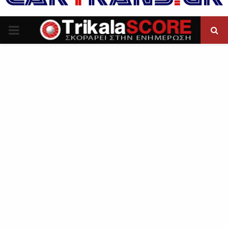
P
R
I
M
A
R
Y
M