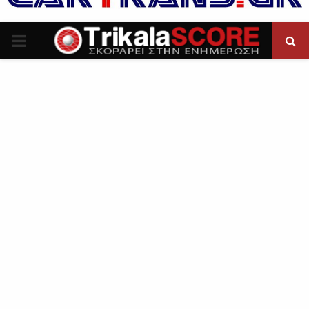
P
R
I
M
A
R
Y
M