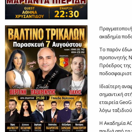
Πραγματοποιήθ
ακαδημία ποδ
To παρόν έδωσ
προπονητής Νί
Πρόεδρος της 
ποδοσφαιριστ
Ιδιαίτερη ανα
σημαντική στή
εταιρεία GeoG
λόγω ταξιδιού
Η Ακαδημία ΑΟ
παιδιά από τη