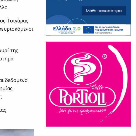
λλο.
ϊος Τσιγάρας
αρευρισκόμενοι
ουρί της
άστημα
ναι δεδομένο
ημίας,
ς.
ίας