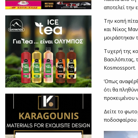
αποτελεί την 
Την κοπή πίτα
και Νίκος Μαν
μοιράστηκαν τ
Τυχερή της κο
Βασιλόπιτας, 
Kosmossport.
‘Οπως αναφέρθ
ότι θα πληθύν
προκειμένου ν
Δείτε το φωτο
ποδοσφαίρου 