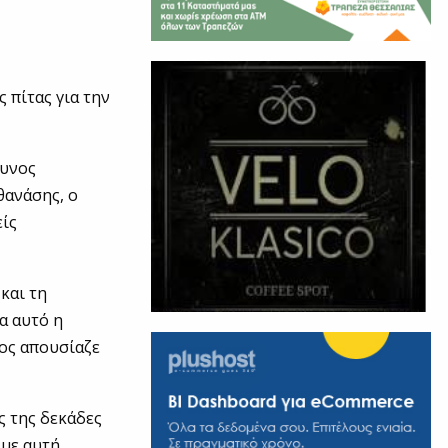
 πίτας για την
θυνος
θανάσης, ο
είς
και τη
α αυτό η
ίος απουσίαζε
ς της δεκάδες
 με αυτή