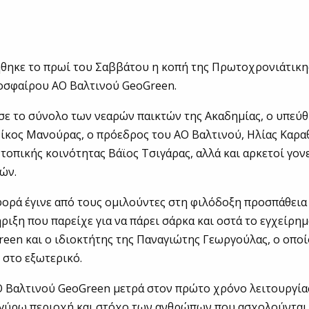
ηκε το πρωί του Σαββάτου η κοπή της Πρωτοχρονιάτικης
οσφαίρου ΑΟ Βαλτινού GeoGreen.
ε το σύνολο των νεαρών παικτών της Ακαδημίας, ο υπεύ
κος Μανούρας, ο πρόεδρος του ΑΟ Βαλτινού, Ηλίας Καρα
τοπικής κοινότητας Βάϊος Τσιγάρας, αλλά και αρκετοί γον
ών.
φορά έγινε από τους ομιλούντες στη φιλόδοξη προσπάθεια 
ριξη που παρείχε για να πάρει σάρκα και οστά το εγχείρημ
reen και ο ιδιοκτήτης της Παναγιώτης Γεωργούλας, ο οπο
 στο εξωτερικό.
 Βαλτινού GeoGreen μετρά στον πρώτο χρόνο λειτουργία
 γύρω περιοχή και στόχο των ανθρώπων που ασχολούνται