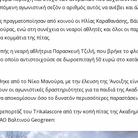
επόμενη αγωνιστική σεζόν ο αριθμός αυτός να ανέβει και ά
ς πραγματοποίησαν από κοινού οι Ηλίας Καραθανάσης, Βά
ούρας, ενώ στη συνέχεια οι νεαροί αθλητές και όλοι οι π
α κομμάτια της πίτας.
πής η νεαρή αθλήτρια Παρασκευή Τζιλή, που βρήκε το φλ
το οποίο αντιστοιχούσε σε δωροεπιταγή 50 ευρώ στο κατ
ηκε από το Νίκο Μανούρα, με την έλευση της ‘Ανοιξης εί
ουν οι αγωνιστικές δραστηριότητες για τα παιδιά της Ακαδ
α αποκομίσουν όσο το δυνατόν περισσότερες παραστάσει
ρεπορτάζ του Trikalascore από την κοπή πίτας της Ακαδημ
ΑΟ Βαλτινού Geogreen: