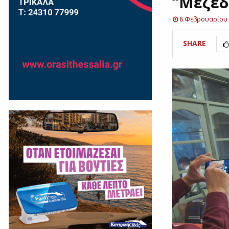
“Μεζεδ
8 Φεβρουαρίου
SHARE