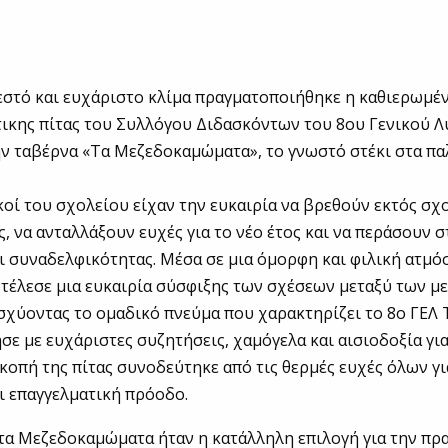
ζεστό και ευχάριστο κλίμα πραγματοποιήθηκε η καθιερωμέ
ικης πίτας του Συλλόγου Διδασκόντων του 8ου Γενικού Λ
ν ταβέρνα «Τα Μεζεδοκαμώματα», το γνωστό στέκι στα π
κοί του σχολείου είχαν την ευκαιρία να βρεθούν εκτός σχ
, να ανταλλάξουν ευχές για το νέο έτος και να περάσουν σ
 συναδελφικότητας. Μέσα σε μια όμορφη και φιλική ατμό
τέλεσε μια ευκαιρία σύσφιξης των σχέσεων μεταξύ των μ
σχύοντας το ομαδικό πνεύμα που χαρακτηρίζει το 8ο ΓΕΛ 
σε με ευχάριστες συζητήσεις, χαμόγελα και αισιοδοξία για
 κοπή της πίτας συνοδεύτηκε από τις θερμές ευχές όλων γι
ι επαγγελματική πρόοδο.
τα Μεζεδοκαμώματα ήταν η κατάλληλη επιλογή για την π