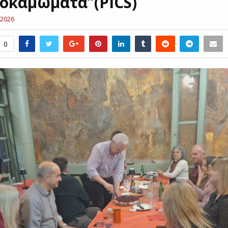
οκαμώματα”(PICS)
 2026
0