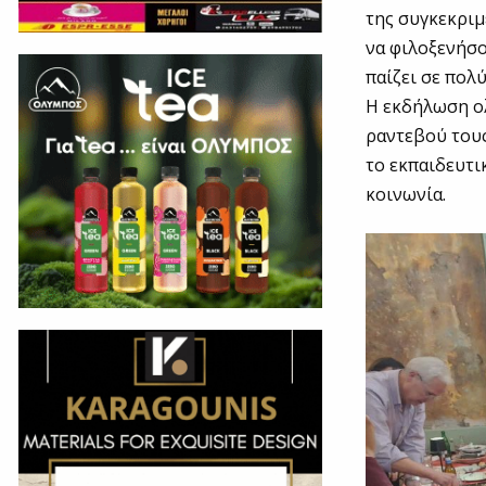
της συγκεκρι
να φιλοξενήσο
παίζει σε πολ
Η εκδήλωση ο
ραντεβού τους
το εκπαιδευτι
κοινωνία.