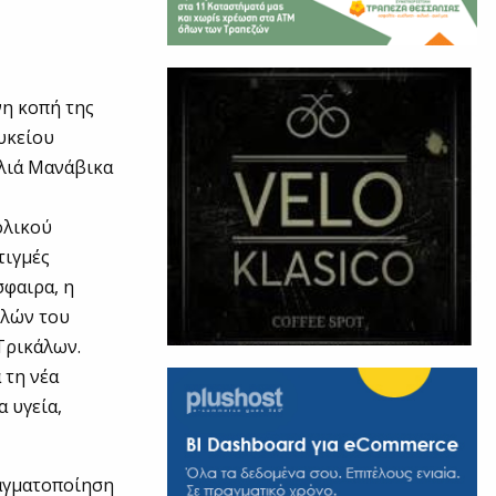
νη κοπή της
υκείου
αλιά Μανάβικα
ολικού
τιγμές
σφαιρα, η
ελών του
Τρικάλων.
 τη νέα
α υγεία,
ραγματοποίηση