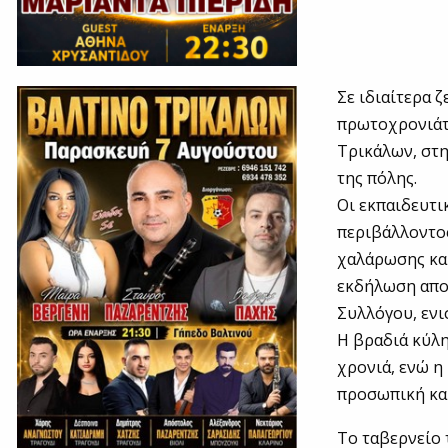
Σε ιδιαίτερα 
πρωτοχρονιάτ
Τρικάλων, στη
της πόλης.
Οι εκπαιδευτι
περιβάλλοντος
χαλάρωσης και
εκδήλωση απο
Συλλόγου, ενι
Η βραδιά κύλη
χρονιά, ενώ η
προσωπική κα
Το ταβερνείο 